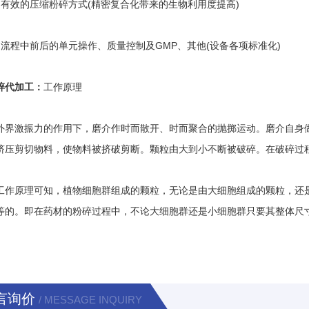
效的压缩粉碎方式(精密复合化带来的生物利用度提高)
程中前后的单元操作、质量控制及GMP、其他(设备各项标准化)
碎代加工：
工作原理
激振力的作用下，磨介作时而散开、时而聚合的抛掷运动。磨介自身做
挤压剪切物料，使物料被挤破剪断。颗粒由大到小不断被破碎。在破碎过
原理可知，植物细胞群组成的颗粒，无论是由大细胞组成的颗粒，还是
等的。即在药材的粉碎过程中，不论大细胞群还是小细胞群只要其整体尺
言询价
/ MESSAGE INQUIRY