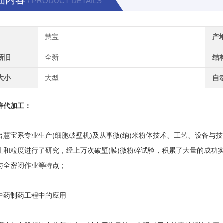
细内容
/ PRODUCT DETAILS
慧宝
产
新旧
全新
结
大小
大型
自
碎代加工：
宝系专业生产(细胞破壁机)及从事微(纳)米粉体技术、工艺、设备与技术
性和粒度进行了研究，经上万次破壁(膜)微粉碎试验，积累了大量的成功
与全密闭作业等特点；
药制药工程中的应用