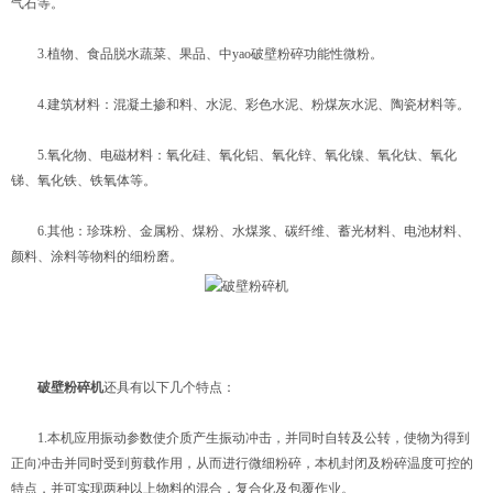
气石等。
3.植物、食品脱水蔬菜、果品、中yao破壁粉碎功能性微粉。
4.建筑材料：混凝土掺和料、水泥、彩色水泥、粉煤灰水泥、陶瓷材料等。
5.氧化物、电磁材料：氧化硅、氧化铝、氧化锌、氧化镍、氧化钛、氧化
锑、氧化铁、铁氧体等。
6.其他：珍珠粉、金属粉、煤粉、水煤浆、碳纤维、蓄光材料、电池材料、
颜料、涂料等物料的细粉磨。
破壁粉碎机
还具有以下几个特点：
1.本机应用振动参数使介质产生振动冲击，并同时自转及公转，使物为得到
正向冲击并同时受到剪载作用，从而进行微细粉碎，本机封闭及粉碎温度可控的
特点，并可实现两种以上物料的混合，复合化及包覆作业。