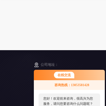
公司地址：
山东省烟台市小沙埠华埠中街18号
在线交流
咨询热线：13053581428
扫
码
加
您好！欢迎前来咨询，很高兴为您
微
服务，请问您要咨询什么问题呢？
信