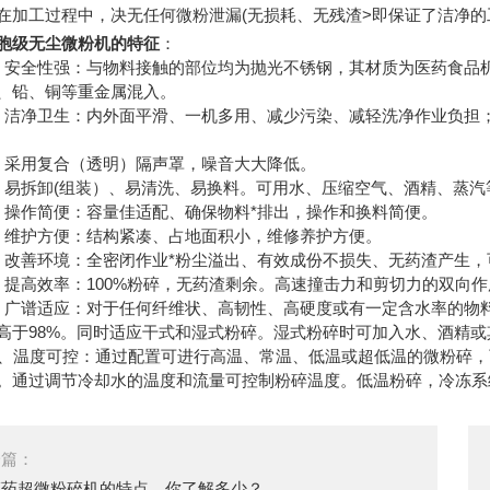
在加工过程中，决无任何微粉泄漏(无损耗、无残渣>即保证了洁净
级无尘微粉机的特征
：
全性强：与物料接触的部位均为抛光不锈钢，其材质为医药食品机械
、铅、铜等重金属混入。
净卫生：内外面平滑、一机多用、减少污染、减轻洗净作业负担；
用复合（透明）隔声罩，噪音大大降低。
拆卸(组装）、易清洗、易换料。可用水、压缩空气、酒精、蒸汽
作简便：容量佳适配、确保物料*排出，操作和换料简便。
护方便：结构紧凑、占地面积小，维修养护方便。
善环境：全密闭作业*粉尘溢出、有效成份不损失、无药渣产生，
高效率：100%粉碎，无药渣剩余。高速撞击力和剪切力的双向作
谱适应：对于任何纤维状、高韧性、高硬度或有一定含水率的物料
高于98%。同时适应干式和湿式粉碎。湿式粉碎时可加入水、酒精或
温度可控：通过配置可进行高温、常温、低温或超低温的微粉碎，
。通过调节冷却水的温度和流量可控制粉碎温度。低温粉碎，冷冻系统
一篇：
草药超微粉碎机的特点，你了解多少？