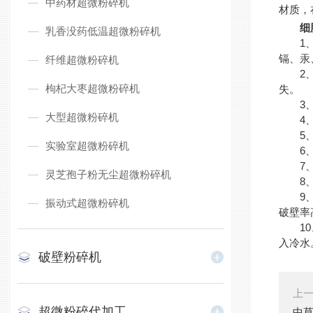
中药材超微粉碎机
材质，
细胞
乳香没药低温超微粉碎机
1、安
镉、汞
纤维超微粉碎机
2、洁
枸杞大枣超微粉碎机
失。
3、采
大型超微粉碎机
4、易
5、操
实验室超微粉碎机
6、维
7、改
灵芝孢子粉无尘超微粉碎机
8、提
9、广
振动式超微粉碎机
破壁率
10、
入冷水
破壁粉碎机
上
超微粉碎代加工
中