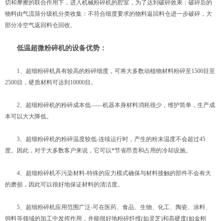
切和摩擦的联合作用下，进入机械粉碎机的腔室，为了达到破碎效果：破碎后的
物料由气流筛分级机分类收集：不符合细度要求的物料返回料仓进一步破碎，大
部分冷空气返回料仓回收。
低温超微粉碎机的设备优势：
1、超细粉碎机具有较高的粉碎细度，可将大多数动植物材料粉碎至1500目至
2500目，硬质材料可达到10000目。
2、超细粉碎机的粉碎成本低——机器本身材料消耗很少，维护简单，生产成
本可以大大降低。
3、超细粉碎机的粉碎温度较低-连续运行时，产生的粉末温度不会超过45
度。因此，对于大多数客户来说，它可以*节省昂贵和占用的冷却设施。
4、超细粉碎机不污染材料-特殊的应力模式确保与材料接触的部件不会有大
的磨损，因此可以很好地保证材料的清洁度。
5、超细粉碎机应用范围广泛-可在医药、食品、生物、化工、陶瓷、涂料、
饲料等领域的加工中发挥作用，并能很好地粉碎纤维(如灵芝)和高硬度(如金刚