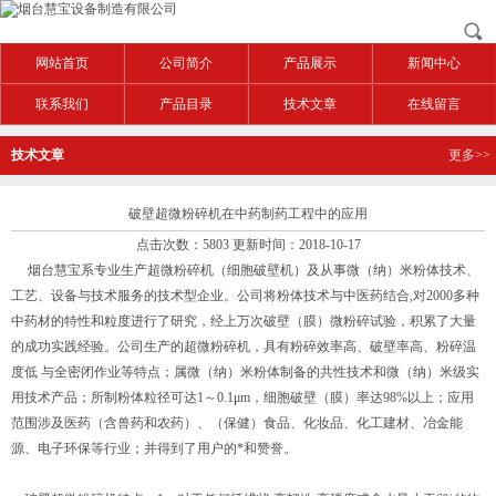
网站首页
公司简介
产品展示
新闻中心
联系我们
产品目录
技术文章
在线留言
技术文章
更多>>
破壁超微粉碎机在中药制药工程中的应用
点击次数：5803 更新时间：2018-10-17
烟台慧宝系专业生产超微粉碎机（细胞破壁机）及从事微（纳）米粉体技术、
工艺、设备与技术服务的技术型企业。公司将粉体技术与中医药结合,对2000多种
中药材的特性和粒度进行了研究，经上万次破壁（膜）微粉碎试验，积累了大量
的成功实践经验。公司生产的超微粉碎机，具有粉碎效率高、破壁率高、粉碎温
度低 与全密闭作业等特点；属微（纳）米粉体制备的共性技术和微（纳）米级实
用技术产品；所制粉体粒径可达1～0.1μm，细胞破壁（膜）率达98%以上；应用
范围涉及医药（含兽药和农药）、（保健）食品、化妆品、化工建材、冶金能
源、电子环保等行业；并得到了用户的*和赞誉。