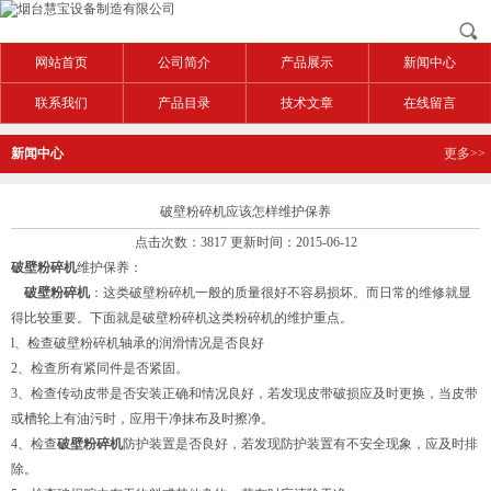
网站首页
公司简介
产品展示
新闻中心
联系我们
产品目录
技术文章
在线留言
新闻中心
更多>>
破壁粉碎机应该怎样维护保养
点击次数：3817 更新时间：2015-06-12
破壁粉碎机
维护保养：
破壁粉碎机
：这类破壁粉碎机一般的质量很好不容易损坏。而日常的维修就显
得比较重要。下面就是破壁粉碎机这类粉碎机的维护重点。
l、检查破壁粉碎机轴承的润滑情况是否良好
2、检查所有紧同件是否紧固。
3、检查传动皮带是否安装正确和情况良好，若发现皮带破损应及时更换，当皮带
或槽轮上有油污时，应用干净抹布及时擦净。
4、检查
破壁粉碎机
防护装置是否良好，若发现防护装置有不安全现象，应及时排
除。