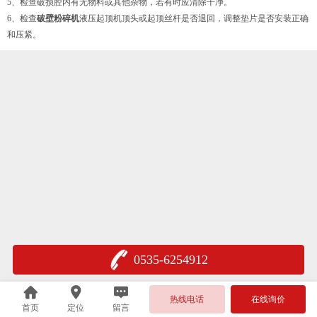
5、检查破损腔内有无物料或其他杂物，若有时应清除干净。
6、检查
破壁粉碎机
液压起顶机顶头或起顶丝杆是否退回，调整垫片是否安装正确
和压紧。
0535-6254912
热线电话
在线询价
首页
定位
留言