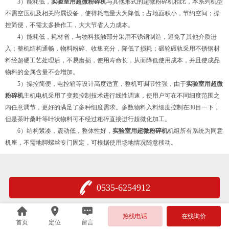
3）能耗低，
实验室用超微粉碎机
与其他形式的超微粉碎机相比，本系列机型
不需空压机及相关附属设备，使得耗电量大为降低；占地面积小，节约空间；操
控简便，不需太多操作工，大大节省人力成本。
4）能耗低，耗材省，与物料接触部分采用不锈钢制造，避免了其他介质进
入；整机结构通畅，物料粉碎、收集充分，降低了损耗；碾轮碾轨采用不锈钢材
料经超硬工艺处理后，不易磨损，使用寿命长，从而降低使用成本，并且使成品
物料的金属含量不会增加。
5）操控简便，电控箱等设计高度适宜，整机可调节性强，由于
实验室用超微
粉碎机
主机电机采用了变频控制技术进行线性调速，使用户可在不同细度范围之
内任意调节，更好的满足了多种细度需求。多数物料入料细度控制在30目一下，
但是茶叶桑叶等叶状物料可不经过粗碎直接进行超微化加工。
6）结构紧凑，震动低，整体性好，
实验室用超微粉碎机
机组所有系统为同意
机座，不需地脚螺丝专门固定，可根据使用场地情况随意移动。
0535-6254912
热线电话
在线询价
首页
定位
留言