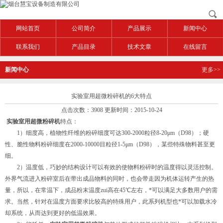
网站首页
公司简介
产品展示
新闻中心
联系我们
产品目录
技术文章
在线留言
新闻中心
更多>>
实验室用超微粉碎机的6大特点
点击次数：3908 更新时间：2015-10-24
实验室用超微粉碎机
特点：
1）细度高，植物性纤维的粉碎细度可达300-2000粒径8-20μm（D98）；硬
性、脆性物料粉碎细度在2000-10000目粒径1-5μm（D98），某些特殊物料甚至更
细。
2）温度低，巧妙的结构设计可以有效的使物料粉碎时的温度得以灵活控制。
外界气流进入粉碎室后在带出成品物料的同时，也会带走因为机体运转产生的热
量，所以，在常温下，成品粉末温度zui高在45℃左右，*可以满足大多数用户的需
求。当然，针对在温度方面要求比较高的特殊用户，此系列机型也*可以加载水冷
却系统，从而达到更好的低温效果。