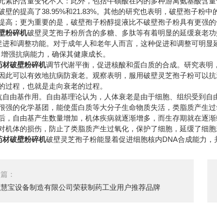
元素的含量变化不大：此外，包括牛磺酸在内的多种游离氨基酸含量
破壁的提高了38.95%和21.83%。其他的研究也表明，破壁孢子
提高；更为重要的是，破壁孢子粉醇提液比不破壁孢子粉具有更强
壁粉碎机
破壁灵芝孢子粉所含的多糖、多肽等有着明显的延缓衰老
进和调整功能。对于成年人和老年人而言，这种促进和调整可明显
，增强抗病能力，确保其健康成长。
药材破壁粉碎机
调节代谢平衡，促进核酸和蛋白质的合成。研究表明
因此可以有效地抗病防衰老。观察表明，服用破壁灵芝孢子粉可以抗
的过程，也就是走向衰老的过程。
自由基作用。自由基理论认为，人体衰老是由于细胞、组织受到自
很强的化学基团，能使蛋白质等大分子生命物质失活，类脂质产生过
后，自由基产生数量增加，机体疾病就逐渐增多，而生存期就在逐渐
对机体的损伤，防止了类脂质产生过氧化，保护了细胞，延缓了细
药材破壁粉碎机
破壁灵芝孢子粉能显着促进细胞核内DNA合成能力
一篇：
台慧宝设备制造有限公司荣获制药工业用户推荐品牌