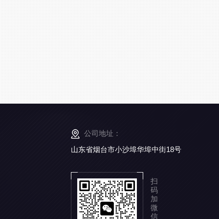
公司地址：
山东省烟台市小沙埠华埠中街18号
扫
码
加
微
信