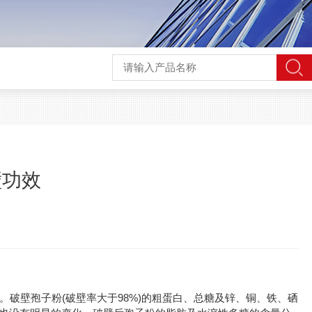
壁功效
破壁孢子粉(破壁率大于98%)的粗蛋白、总糖及锌、铜、铁、硒