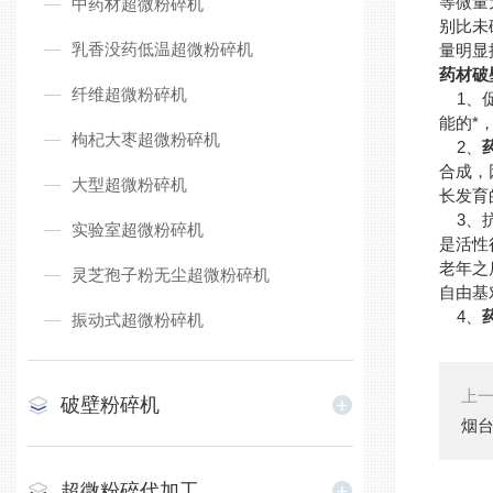
等微量
中药材超微粉碎机
别比未
乳香没药低温超微粉碎机
量明显
药材破
纤维超微粉碎机
1、促
能的*
枸杞大枣超微粉碎机
2、
合成，
大型超微粉碎机
长发育
3、抗
实验室超微粉碎机
是活性
老年之
灵芝孢子粉无尘超微粉碎机
自由基
4、
振动式超微粉碎机
上
破壁粉碎机
烟
超微粉碎代加工