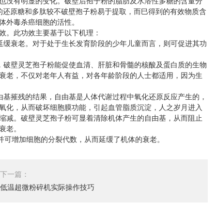
也没有明显的变化。破壁后孢子粉的脂肪及水溶性多糖的含量分
粉中的还原糖和多肽较不破壁孢子粉易于提取，而巳得到的有效物质含
的体外毒杀癌细胞的活性。
功效。此功效主要基于以下机理：
延缓衰老。对于处于生长发育阶段的少年儿童而言，则可促进其功
，破壁灵芝孢子粉能促使血清、肝脏和骨髓的核酸及蛋白质的生物
衰老，不仅对老年人有益，对各年龄阶段的人士都适用，因为生
由基摧残的结果，自由基是人体代谢过程中氧化还原反应产生的，
氧化，从而破坏细胞膜功能，引起血管脂质沉淀，人之岁月进入
缩减。破壁灵芝孢子粉可显着清除机体产生的自由基，从而阻止
胞衰老。
，并可增加细胞的分裂代数，从而延缓了机体的衰老。
下一篇：
低温超微粉碎机实际操作技巧