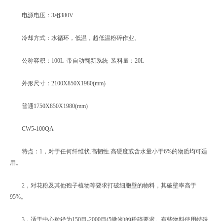
电源电压：3相380V
冷却方式：水循环，低温，超低温粉碎作业。
公称容积：100L 带自动翻新系统 装料量：20L
外形尺寸：2100X850X1980(mm)
普通1750X850X1980(mm)
CW5-100QA
特点：1，对于任何纤维状.高韧性.高硬度或含水量小于6%的物质均可适
用。
2，对花粉及其他孢子植物等要求打破细胞壁的物料，其破壁率高于
95%。
3，适于中心粒径为150目-2000目(5微米)的粉碎要求。有些物料使用特殊