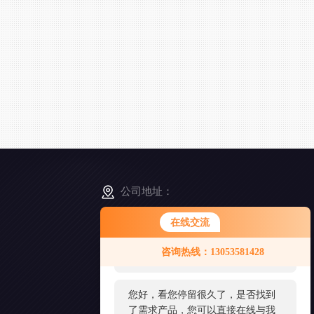
公司地址：
山东省烟台市小沙埠华埠中街18号
在线交流
您好！欢迎前来咨询，很高兴为您
咨询热线：13053581428
服务，请问您要咨询什么问题呢？
扫
码
加
您好，看您停留很久了，是否找到
微
了需求产品，您可以直接在线与我
信