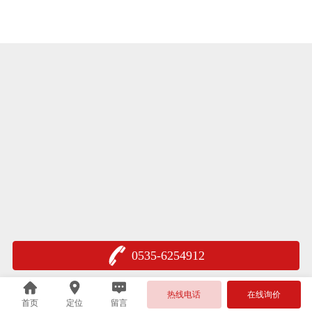
0535-6254912
热线电话
在线询价
首页
定位
留言